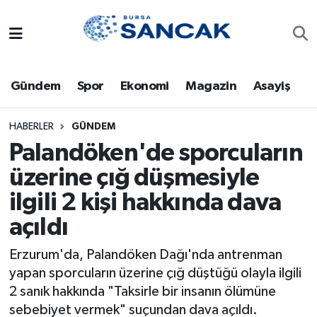
Asayiş
Hava Durumu
Gündem
Spor
Ekonomi
Magazin
Asayiş
Bursa
Trafik Durumu
Dünya
Süper Lig Puan Durumu ve Fikstür
HABERLER
GÜNDEM
Palandöken'de sporcuların
Eğitim
Tüm Manşetler
üzerine çığ düşmesiyle
ilgili 2 kişi hakkında dava
Ekonomi
Son Dakika Haberleri
açıldı
Genel
Haber Arşivi
Erzurum'da, Palandöken Dağı'nda antrenman
Gündem
yapan sporcuların üzerine çığ düştüğü olayla ilgili
2 sanık hakkında "Taksirle bir insanın ölümüne
Magazin
sebebiyet vermek" suçundan dava açıldı.