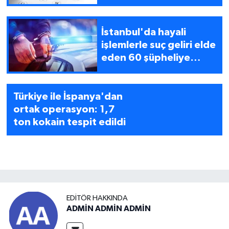
gözaltı kararı
İstanbul'da hayali
işlemlerle suç geliri elde
eden 60 şüpheliye
gözaltı kararı
Türkiye ile İspanya'dan
ortak operasyon: 1,7
ton kokain tespit edildi
EDITÖR HAKKINDA
ADMİN ADMİN ADMİN