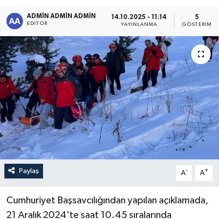
ADMİN ADMİN ADMİN
Sağlık
14.10.2025 - 11:14
5
EDITÖR
YAYINLANMA
GÖSTERIM
Siyaset
Spor
Türkiye
Paylaş
-
+
A
A
Cumhuriyet Başsavcılığından yapılan açıklamada,
21 Aralık 2024'te saat 10.45 sıralarında