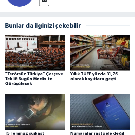
Bunlar da ilginizi çekebilir
"Terörsüz Türkiye" Çerçeve
Yıllık TÜFE yüzde 31,75
Teklifi Bugün Meclis'te
olarak kayıtlara geçti
Görüşülecek
15 Temmuz suikast
Numaralar rastgele değil