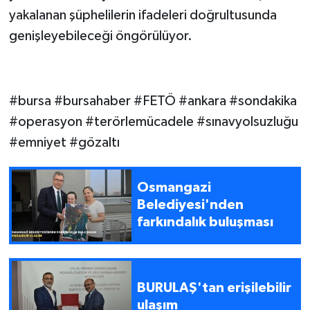
yakalanan şüphelilerin ifadeleri doğrultusunda
genişleyebileceği öngörülüyor.
#bursa #bursahaber #FETÖ #ankara #sondakika
#operasyon #terörlemücadele #sınavyolsuzluğu
#emniyet #gözaltı
Osmangazi
Belediyesi'nden
farkındalık buluşması
BURULAŞ'tan erişilebilir
ulaşım