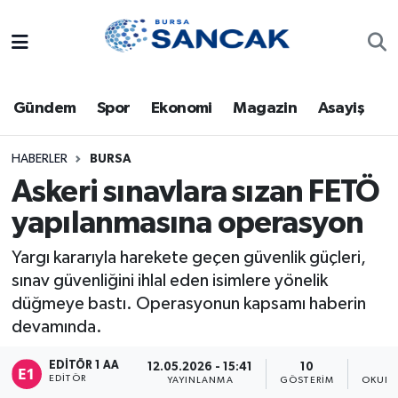
Asayiş
Hava Durumu
Gündem
Spor
Ekonomi
Magazin
Asayiş
Bursa
Trafik Durumu
Dünya
Süper Lig Puan Durumu ve Fikstür
HABERLER
BURSA
Askeri sınavlara sızan FETÖ
Eğitim
Tüm Manşetler
yapılanmasına operasyon
Ekonomi
Son Dakika Haberleri
Yargı kararıyla harekete geçen güvenlik güçleri,
sınav güvenliğini ihlal eden isimlere yönelik
Genel
Haber Arşivi
düğmeye bastı. Operasyonun kapsamı haberin
devamında.
Gündem
EDITÖR 1 AA
12.05.2026 - 15:41
10
EDITÖR
YAYINLANMA
GÖSTERIM
OKUNM
Magazin