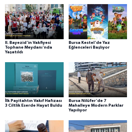
II. Bayezid'in Vakfiyesi
Bursa Kestel'de Yaz
Tophane Meydanı'nda
Eğlenceleri Başlıyor
Yaşatıldı
İlk Payitahtın Vakıf Hafızası
Bursa Nilüfer'de 7
3 Ciltlik Eserde Hayat Buldu
Mahalleye Modern Parklar
Yapılıyor