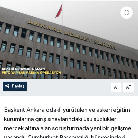
Sağlık
Siyaset
Spor
Türkiye
Paylaş
-
+
A
A
Başkent Ankara odaklı yürütülen ve askeri eğitim
kurumlarına giriş sınavlarındaki usulsüzlükleri
mercek altına alan soruşturmada yeni bir gelişme
yaşandı. Cumhuriyet Başsavcılığı bünyesindeki