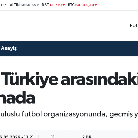
11
6660.55
13.779
64.815,30
ALTIN
BİST
BTC
Fot
Asayiş
 Türkiye arasındak
ahada
 uluslu futbol organizasyonunda, geçmiş yı
6.05.2026 - 13:21
11
2 DK