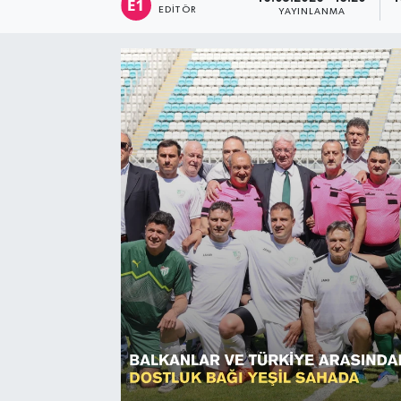
EDITÖR
YAYINLANMA
Sağlık
Siyaset
Spor
Türkiye