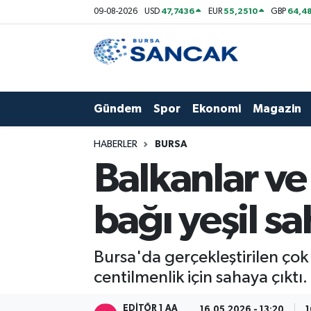
47,7436
55,2510
64,48
09-08-2026
USD
EUR
GBP
Asayiş
Hava Durumu
Bursa
Trafik Durumu
Gündem
Spor
Ekonomi
Magazin
Dünya
Süper Lig Puan Durumu ve Fikstür
HABERLER
BURSA
Eğitim
Tüm Manşetler
Balkanlar ve
Ekonomi
Son Dakika Haberleri
bağı yeşil s
Genel
Haber Arşivi
Bursa'da gerçekleştirilen çok
Gündem
centilmenlik için sahaya çıktı.
Magazin
EDITÖR 1 AA
16.05.2026 - 13:20
1