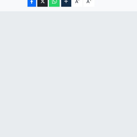
-
+
A
A