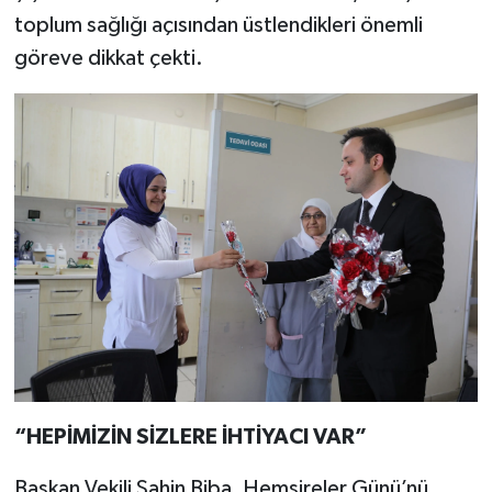
toplum sağlığı açısından üstlendikleri önemli
göreve dikkat çekti.
“HEPİMİZİN SİZLERE İHTİYACI VAR”
Başkan Vekili Şahin Biba, Hemşireler Günü’nü