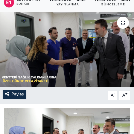
12.05.2026 - 14:52
12.05.2026 - 14:57
EDITÖR
YAYINLANMA
GÜNCELLEME
Sağlık
Siyaset
Spor
Türkiye
Paylaş
-
+
A
A