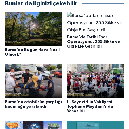
Bunlar da ilginizi çekebilir
Bursa'da Tarihi Eser
Operasyonu: 255 Sikke ve
Obje Ele Geçirildi
Bursa'da Bugün Hava Nasıl
Olacak?
Bursa'da otobüsün çarptığı
II. Bayezid'in Vakfiyesi
kadın ağır yaralandı
Tophane Meydanı'nda
Yaşatıldı