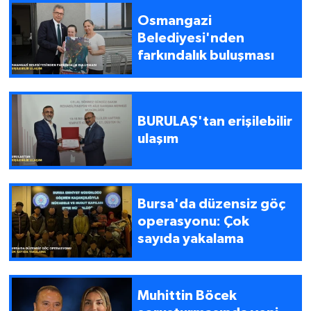
Osmangazi
Belediyesi'nden
farkındalık buluşması
BURULAŞ'tan erişilebilir
ulaşım
Bursa'da düzensiz göç
operasyonu: Çok
sayıda yakalama
Muhittin Böcek