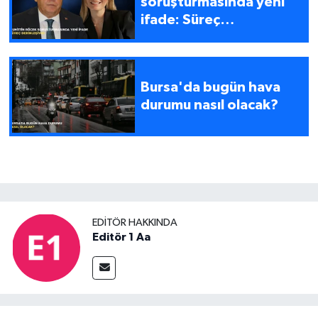
soruşturmasında yeni
ifade: Süreç
derinleşiyor
Bursa'da bugün hava
durumu nasıl olacak?
EDITÖR HAKKINDA
Editör 1 Aa