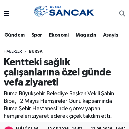
Asayiş
Hava Durumu
Gündem
Spor
Ekonomi
Magazin
Asayiş
Bursa
Trafik Durumu
Dünya
Süper Lig Puan Durumu ve Fikstür
HABERLER
BURSA
Kentteki sağlık
Eğitim
Tüm Manşetler
çalışanlarına özel günde
vefa ziyareti
Ekonomi
Son Dakika Haberleri
Bursa Büyükşehir Belediye Başkan Vekili Şahin
Genel
Haber Arşivi
Biba, 12 Mayıs Hemşireler Günü kapsamında
Bursa Şehir Hastanesi’nde görev yapan
Gündem
hemşireleri ziyaret ederek çiçek takdim etti.
Magazin
EDITÖR 1 AA