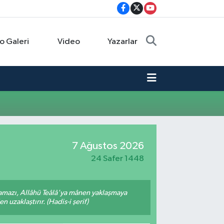
o Galeri
Video
Yazarlar
7 Ağustos 2026
24 Safer 1448
amazı, Allâhü Teâlâ'ya mânen yaklaşmaya
 uzaklaştırır. (Hadis-i şerif)