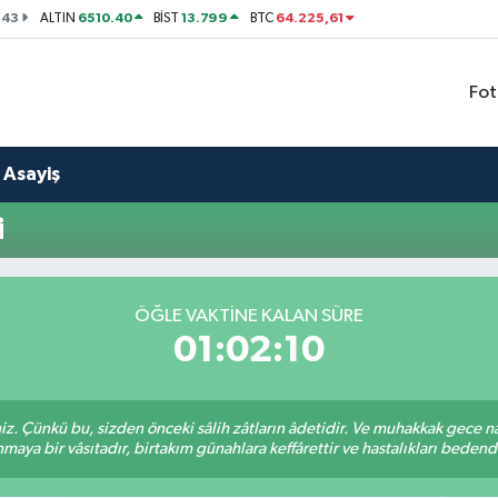
143
6510.40
13.799
64.225,61
ALTIN
BİST
BTC
Fot
Asayiş
i
ÖĞLE VAKTINE KALAN SÜRE
01:02:09
. Çünkü bu, sizden önceki sâlih zâtların âdetidir. Ve muhakkak gece n
aya bir vâsıtadır, birtakım günahlara keffârettir ve hastalıkları bedenden