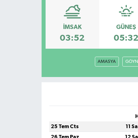
Sağlık
İMSAK
GÜNEŞ
Siyaset
03:52
05:3
Spor
Türkiye
AMASYA
GÖYN
25 Tem Cts
11 S
26 Tem Paz
12 S