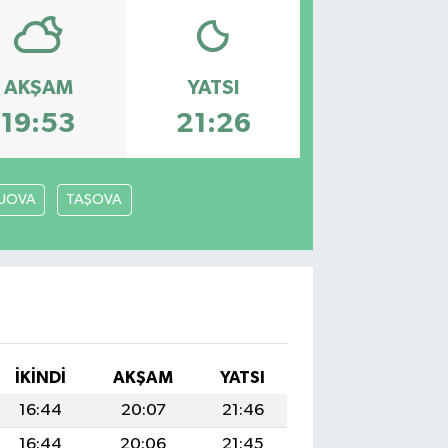
AKŞAM
YATSI
19:53
21:26
LUOVA
TAŞOVA
İKINDI
AKŞAM
YATSI
16:44
20:07
21:46
16:44
20:06
21:45