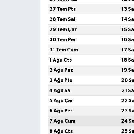
27 Tem Pts
13 S
28 Tem Sal
14 S
29 Tem Çar
15 S
30 Tem Per
16 S
31 Tem Cum
17 S
1 Ağu Cts
18 S
2 Ağu Paz
19 S
3 Ağu Pts
20 S
4 Ağu Sal
21 S
5 Ağu Çar
22 S
6 Ağu Per
23 S
7 Ağu Cum
24 S
8 Ağu Cts
25 S