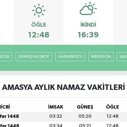
ÖĞLE
İKINDI
2
12:48
16:39
ÜCEK
GÜMÜŞHACIKÖY
HAMAMÖZÜ
MERZİFON
SU
AMASYA AYLIK NAMAZ VAKITLERI
HİCRİ
İMSAK
GÜNEŞ
ÖĞLE
afer 1448
03:32
05:20
12:48
afer 1448
03:34
05:21
12:48