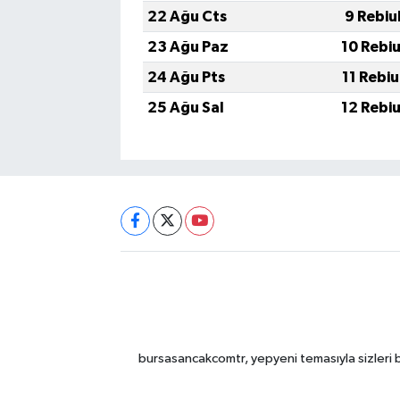
22 Ağu Cts
9 Rebiu
23 Ağu Paz
10 Rebi
24 Ağu Pts
11 Rebi
25 Ağu Sal
12 Rebi
bursasancakcomtr, yepyeni temasıyla sizleri b