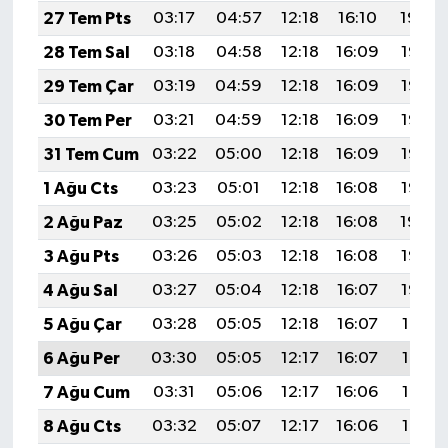
27 Tem Pts
03:17
04:57
12:18
16:10
19:29
28 Tem Sal
03:18
04:58
12:18
16:09
19:28
29 Tem Çar
03:19
04:59
12:18
16:09
19:27
30 Tem Per
03:21
04:59
12:18
16:09
19:27
31 Tem Cum
03:22
05:00
12:18
16:09
19:26
1 Ağu Cts
03:23
05:01
12:18
16:08
19:25
2 Ağu Paz
03:25
05:02
12:18
16:08
19:24
3 Ağu Pts
03:26
05:03
12:18
16:08
19:23
4 Ağu Sal
03:27
05:04
12:18
16:07
19:22
5 Ağu Çar
03:28
05:05
12:18
16:07
19:21
6 Ağu Per
03:30
05:05
12:17
16:07
19:19
7 Ağu Cum
03:31
05:06
12:17
16:06
19:18
8 Ağu Cts
03:32
05:07
12:17
16:06
19:17