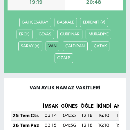
19:19
20:48
BAHÇESARAY
BAŞKALE
EDREMİT (V)
ERCİŞ
GEVAŞ
GÜRPINAR
MURADİYE
SARAY (V)
VAN
ÇALDIRAN
ÇATAK
ÖZALP
VAN AYLIK NAMAZ VAKITLERI
İMSAK
GÜNEŞ
ÖĞLE
İKINDI
AKŞA
25 Tem Cts
03:14
04:55
12:18
16:10
19:31
26 Tem Paz
03:15
04:56
12:18
16:10
19:30