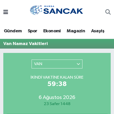
Asayiş
Hava Durumu
Gündem
Spor
Ekonomi
Magazin
Asayiş
Bursa
Trafik Durumu
Van Namaz Vakitleri
Dünya
Süper Lig Puan Durumu ve Fikstür
Eğitim
Tüm Manşetler
VAN
Ekonomi
Son Dakika Haberleri
İKINDI VAKTINE KALAN SÜRE
59:38
Genel
Haber Arşivi
6 Ağustos 2026
Gündem
23 Safer 1448
Magazin