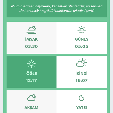
Müminlerin en hayırlıları, kanaatkâr olanlarıdır, en şerlileri
Sağlık
de tamahkâr (açgözlü) olanlarıdır. (Hadis-i şerif)
Siyaset
Spor
İMSAK
GÜNEŞ
03:30
05:05
Türkiye
ÖĞLE
İKINDI
12:17
16:07
AKŞAM
YATSI