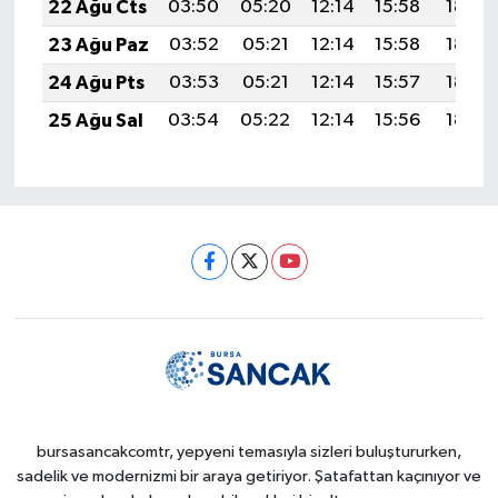
22 Ağu Cts
03:50
05:20
12:14
15:58
18:59
23 Ağu Paz
03:52
05:21
12:14
15:58
18:58
24 Ağu Pts
03:53
05:21
12:14
15:57
18:57
25 Ağu Sal
03:54
05:22
12:14
15:56
18:55
bursasancakcomtr, yepyeni temasıyla sizleri buluştururken,
sadelik ve modernizmi bir araya getiriyor. Şatafattan kaçınıyor ve