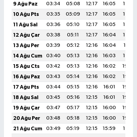
9 Ağu Paz
03:34
05:08
12:17
16:05
19:16
10 Ağu Pts
03:35
05:09
12:17
16:05
19:15
11 Ağu Sal
03:36
05:10
12:17
16:05
19:14
12 Ağu Çar
03:38
05:11
12:17
16:04
19:12
13 Ağu Per
03:39
05:12
12:16
16:04
19:11
14 Ağu Cum
03:40
05:13
12:16
16:03
19:10
15 Ağu Cts
03:42
05:13
12:16
16:02
19:09
16 Ağu Paz
03:43
05:14
12:16
16:02
19:07
17 Ağu Pts
03:44
05:15
12:16
16:01
19:06
18 Ağu Sal
03:45
05:16
12:15
16:01
19:05
19 Ağu Çar
03:47
05:17
12:15
16:00
19:03
20 Ağu Per
03:48
05:18
12:15
16:00
19:02
21 Ağu Cum
03:49
05:19
12:15
15:59
19:01