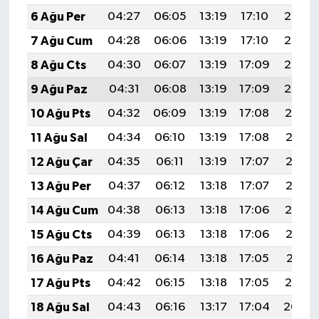
6 Ağu Per
04:27
06:05
13:19
17:10
20:24
7 Ağu Cum
04:28
06:06
13:19
17:10
20:23
8 Ağu Cts
04:30
06:07
13:19
17:09
20:22
9 Ağu Paz
04:31
06:08
13:19
17:09
20:20
10 Ağu Pts
04:32
06:09
13:19
17:08
20:19
11 Ağu Sal
04:34
06:10
13:19
17:08
20:18
12 Ağu Çar
04:35
06:11
13:19
17:07
20:17
13 Ağu Per
04:37
06:12
13:18
17:07
20:15
14 Ağu Cum
04:38
06:13
13:18
17:06
20:14
15 Ağu Cts
04:39
06:13
13:18
17:06
20:13
16 Ağu Paz
04:41
06:14
13:18
17:05
20:11
17 Ağu Pts
04:42
06:15
13:18
17:05
20:10
18 Ağu Sal
04:43
06:16
13:17
17:04
20:09