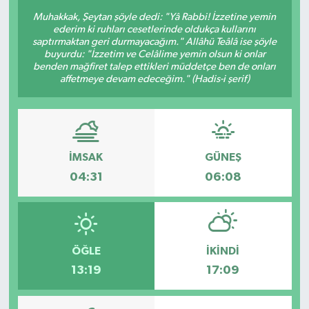
Muhakkak, Şeytan şöyle dedi: "Yâ Rabbi! İzzetine yemin
Sağlık
ederim ki ruhları cesetlerinde oldukça kullarını
saptırmaktan geri durmayacağım." Allâhü Teâlâ ise şöyle
buyurdu: "İzzetim ve Celâlime yemin olsun ki onlar
Siyaset
benden mağfiret talep ettikleri müddetçe ben de onları
affetmeye devam edeceğim." (Hadis-i şerif)
Spor
Türkiye
İMSAK
GÜNEŞ
04:31
06:08
ÖĞLE
İKINDI
13:19
17:09