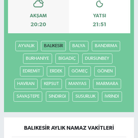
AKŞAM
YATSI
20:20
21:51
AYVALIK
BALIKESİR
BALYA
BANDIRMA
BURHANİYE
BİGADİÇ
DURSUNBEY
EDREMİT
ERDEK
GÖMEÇ
GÖNEN
HAVRAN
KEPSUT
MANYAS
MARMARA
SAVAŞTEPE
SINDIRGI
SUSURLUK
İVRİNDİ
BALIKESİR AYLIK NAMAZ VAKITLERI