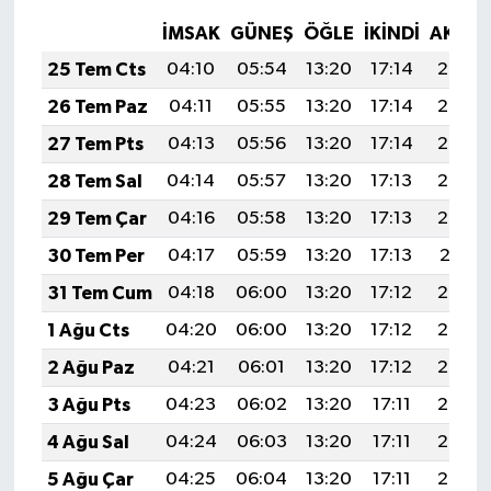
İMSAK
GÜNEŞ
ÖĞLE
İKINDI
AKŞA
25 Tem Cts
04:10
05:54
13:20
17:14
20:36
26 Tem Paz
04:11
05:55
13:20
17:14
20:35
27 Tem Pts
04:13
05:56
13:20
17:14
20:34
28 Tem Sal
04:14
05:57
13:20
17:13
20:33
29 Tem Çar
04:16
05:58
13:20
17:13
20:32
30 Tem Per
04:17
05:59
13:20
17:13
20:31
31 Tem Cum
04:18
06:00
13:20
17:12
20:30
1 Ağu Cts
04:20
06:00
13:20
17:12
20:29
2 Ağu Paz
04:21
06:01
13:20
17:12
20:28
3 Ağu Pts
04:23
06:02
13:20
17:11
20:27
4 Ağu Sal
04:24
06:03
13:20
17:11
20:26
5 Ağu Çar
04:25
06:04
13:20
17:11
20:25