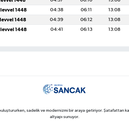
levvel 1448
04:37
06:10
13:08
ulevvel 1448
04:38
06:11
13:08
ulevvel 1448
04:39
06:12
13:08
ulevvel 1448
04:41
06:13
13:08
uluştururken, sadelik ve modernizmi bir araya getiriyor. Şatafattan kaç
altyapı sunuyor.