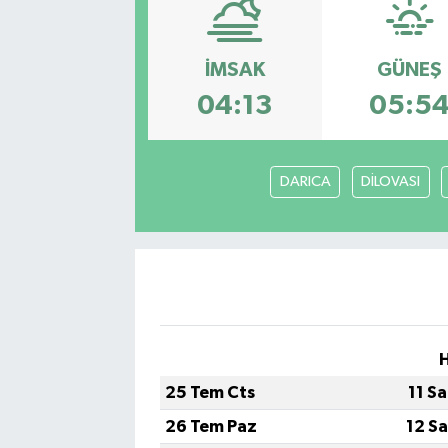
Sağlık
İMSAK
GÜNEŞ
Siyaset
04:13
05:5
Spor
DARICA
DİLOVASI
Türkiye
25 Tem Cts
11 S
26 Tem Paz
12 S