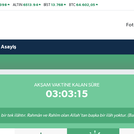
2398
6513.94
13.768
64.602,05
ALTIN
BİST
BTC
Fot
Asayiş
AKŞAM VAKTINE KALAN SÜRE
03:03:14
, bir tek ilâhtır. Rahmân ve Rahîm olan Allah'tan başka bir ilâh yoktur. (B