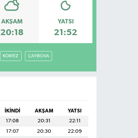
AKŞAM
YATSI
20:18
21:52
KÖRFEZ
ÇAYIROVA
İKINDI
AKŞAM
YATSI
17:08
20:31
22:11
17:07
20:30
22:09