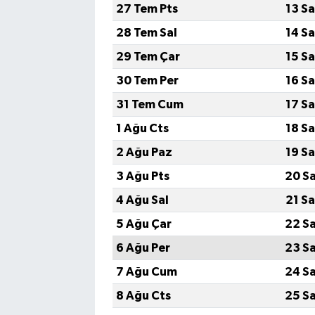
27 Tem Pts
13 S
28 Tem Sal
14 S
29 Tem Çar
15 S
30 Tem Per
16 S
31 Tem Cum
17 S
1 Ağu Cts
18 S
2 Ağu Paz
19 S
3 Ağu Pts
20 S
4 Ağu Sal
21 S
5 Ağu Çar
22 S
6 Ağu Per
23 S
7 Ağu Cum
24 S
8 Ağu Cts
25 S