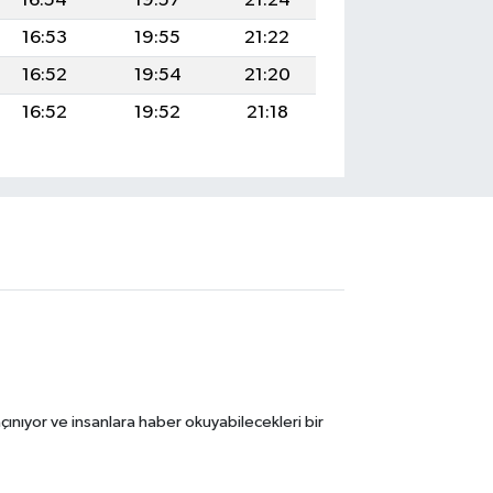
16:54
19:57
21:24
16:53
19:55
21:22
16:52
19:54
21:20
16:52
19:52
21:18
ınıyor ve insanlara haber okuyabilecekleri bir