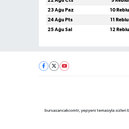
22 Ağu Cts
9 Rebiu
23 Ağu Paz
10 Rebi
24 Ağu Pts
11 Rebi
25 Ağu Sal
12 Rebi
bursasancakcomtr, yepyeni temasıyla sizleri b