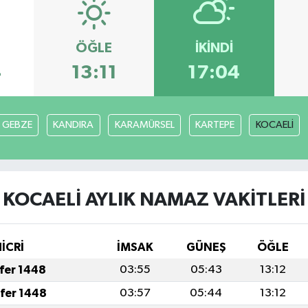
ÖĞLE
İKINDI
4
13:11
17:04
GEBZE
KANDIRA
KARAMÜRSEL
KARTEPE
KOCAELİ
KOCAELİ AYLIK NAMAZ VAKITLERI
HİCRİ
İMSAK
GÜNEŞ
ÖĞLE
afer 1448
03:55
05:43
13:12
afer 1448
03:57
05:44
13:12