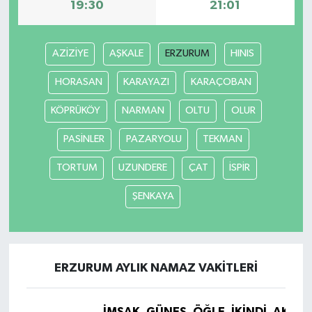
19:30
21:01
AZİZİYE
AŞKALE
ERZURUM
HINIS
HORASAN
KARAYAZI
KARAÇOBAN
KÖPRÜKÖY
NARMAN
OLTU
OLUR
PASİNLER
PAZARYOLU
TEKMAN
TORTUM
UZUNDERE
ÇAT
İSPİR
ŞENKAYA
ERZURUM AYLIK NAMAZ VAKITLERI
İMSAK
GÜNEŞ
ÖĞLE
İKINDI
AKŞA