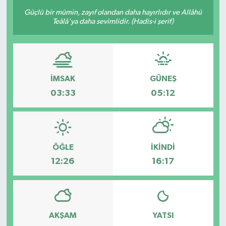
Güçlü bir mümin, zayıf olandan daha hayırlıdır ve Allâhü
Sağlık
Teâlâ'ya daha sevimlidir. (Hadis-i şerif)
Siyaset
Spor
İMSAK
GÜNEŞ
03:33
05:12
Türkiye
ÖĞLE
İKINDI
12:26
16:17
AKŞAM
YATSI