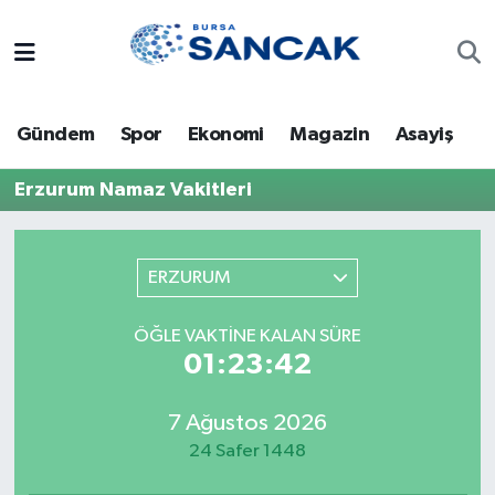
Asayiş
Hava Durumu
Gündem
Spor
Ekonomi
Magazin
Asayiş
Bursa
Trafik Durumu
Erzurum Namaz Vakitleri
Dünya
Süper Lig Puan Durumu ve Fikstür
Eğitim
Tüm Manşetler
ERZURUM
Ekonomi
Son Dakika Haberleri
ÖĞLE VAKTINE KALAN SÜRE
01:23:42
Genel
Haber Arşivi
7 Ağustos 2026
Gündem
24 Safer 1448
Magazin