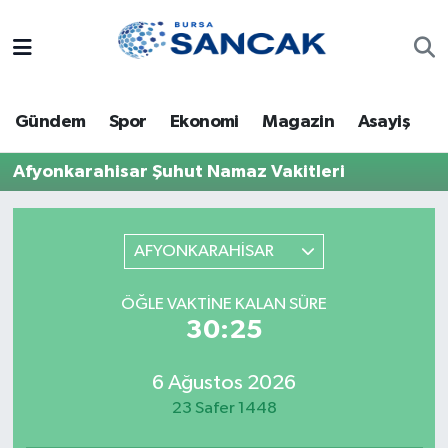
Asayiş
Hava Durumu
Gündem
Spor
Ekonomi
Magazin
Asayiş
Bursa
Trafik Durumu
Afyonkarahisar Şuhut Namaz Vakitleri
Dünya
Süper Lig Puan Durumu ve Fikstür
Eğitim
Tüm Manşetler
AFYONKARAHİSAR
Ekonomi
Son Dakika Haberleri
ÖĞLE VAKTINE KALAN SÜRE
30:25
Genel
Haber Arşivi
6 Ağustos 2026
Gündem
23 Safer 1448
Magazin