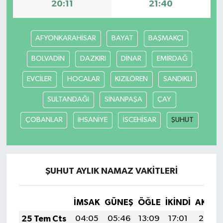
20:11
21:40
AFYONKARAHİSAR
BAYAT
BAŞMAKÇI
BOLVADİN
DAZKIRI
DİNAR
EMİRDAĞ
EVCİLER
HOCALAR
KIZILÖREN
SANDIKLI
SULTANDAĞI
SİNANPAŞA
ÇAY
ÇOBANLAR
İHSANİYE
İSCEHİSAR
ŞUHUT
ŞUHUT AYLIK NAMAZ VAKITLERI
İMSAK
GÜNEŞ
ÖĞLE
İKINDI
AKŞA
25 Tem Cts
04:05
05:46
13:09
17:01
20:22