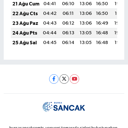
21 Ağu Cum
04:41
06:10
13:06
16:50
19:52
22 Ağu Cts
04:42
06:11
13:06
16:50
19:51
23 Ağu Paz
04:43
06:12
13:06
16:49
19:49
24 Ağu Pts
04:44
06:13
13:05
16:48
19:48
25 Ağu Sal
04:45
06:14
13:05
16:48
19:47
bursasancakcomtr, yepyeni temasıyla sizleri buluştururken,