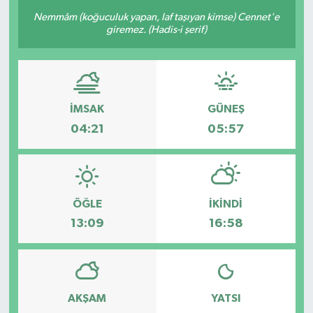
Nemmâm (koğuculuk yapan, laf taşıyan kimse) Cennet'e
Sağlık
giremez. (Hadis-i şerif)
Siyaset
Spor
İMSAK
GÜNEŞ
04:21
05:57
Türkiye
ÖĞLE
İKINDI
13:09
16:58
AKŞAM
YATSI