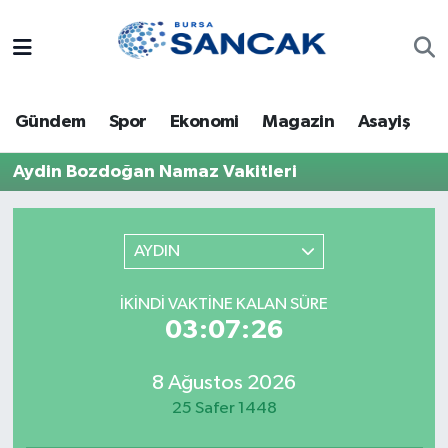
Asayiş
Hava Durumu
Gündem
Spor
Ekonomi
Magazin
Asayiş
Bursa
Trafik Durumu
Aydin Bozdoğan Namaz Vakitleri
Dünya
Süper Lig Puan Durumu ve Fikstür
Eğitim
Tüm Manşetler
AYDIN
Ekonomi
Son Dakika Haberleri
İKINDI VAKTINE KALAN SÜRE
03:07:26
Genel
Haber Arşivi
8 Ağustos 2026
Gündem
25 Safer 1448
Magazin