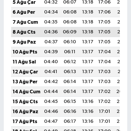
5 Ağu Çar
04:32
06:07
13:18
17:06
20:19
6 Ağu Per
04:34
06:08
13:18
17:06
20:18
7 Ağu Cum
04:35
06:08
13:18
17:05
20:17
8 Ağu Cts
04:36
06:09
13:18
17:05
20:16
9 Ağu Paz
04:37
06:10
13:17
17:05
20:15
10 Ağu Pts
04:39
06:11
13:17
17:04
20:14
11 Ağu Sal
04:40
06:12
13:17
17:04
20:12
12 Ağu Çar
04:41
06:13
13:17
17:03
20:11
13 Ağu Per
04:42
06:14
13:17
17:03
20:10
14 Ağu Cum
04:44
06:14
13:17
17:02
20:09
15 Ağu Cts
04:45
06:15
13:16
17:02
20:08
16 Ağu Paz
04:46
06:16
13:16
17:01
20:06
17 Ağu Pts
04:47
06:17
13:16
17:01
20:05