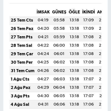
İMSAK
GÜNEŞ
ÖĞLE
İKINDI
AKŞA
25 Tem Cts
04:19
05:58
13:18
17:09
20:29
26 Tem Paz
04:20
05:58
13:18
17:09
20:28
27 Tem Pts
04:21
05:59
13:18
17:08
20:28
28 Tem Sal
04:22
06:00
13:18
17:08
20:27
29 Tem Çar
04:24
06:01
13:18
17:08
20:26
30 Tem Per
04:25
06:02
13:18
17:08
20:25
31 Tem Cum
04:26
06:02
13:18
17:08
20:24
1 Ağu Cts
04:27
06:03
13:18
17:07
20:23
2 Ağu Paz
04:29
06:04
13:18
17:07
20:22
3 Ağu Pts
04:30
06:05
13:18
17:07
20:21
4 Ağu Sal
04:31
06:06
13:18
17:06
20:20