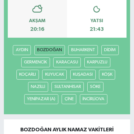
AKŞAM
YATSI
20:16
21:43
AYDIN
BOZDOĞAN
BUHARKENT
DİDİM
GERMENCİK
KARACASU
KARPUZLU
KOÇARLI
KUYUCAK
KUŞADASI
KÖŞK
NAZİLLİ
SULTANHİSAR
SÖKE
YENİPAZAR (A)
ÇİNE
İNCİRLİOVA
BOZDOĞAN AYLIK NAMAZ VAKITLERI