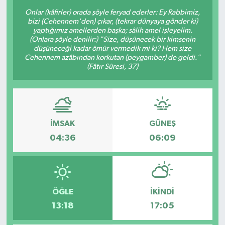
Onlar (kâfirler) orada şöyle feryad ederler: Ey Rabbimiz,
Sağlık
bizi (Cehennem'den) çıkar, (tekrar dünyaya gönder ki)
yaptığımız amellerden başka; sâlih amel işleyelim.
(Onlara şöyle denilir:) "Size, düşünecek bir kimsenin
Siyaset
düşüneceği kadar ömür vermedik mi ki? Hem size
Cehennem azâbından korkutan (peygamber) de geldi."
(Fâtır Sûresi, 37)
Spor
Türkiye
İMSAK
GÜNEŞ
04:36
06:09
ÖĞLE
İKINDI
13:18
17:05