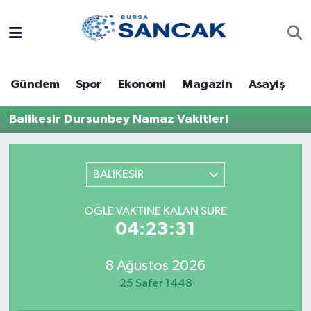
Asayiş
Hava Durumu
Gündem
Spor
Ekonomi
Magazin
Asayiş
Bursa
Trafik Durumu
Balikesir Dursunbey Namaz Vakitleri
Dünya
Süper Lig Puan Durumu ve Fikstür
Eğitim
Tüm Manşetler
BALIKESİR
Ekonomi
Son Dakika Haberleri
ÖĞLE VAKTINE KALAN SÜRE
04:23:31
Genel
Haber Arşivi
8 Ağustos 2026
Gündem
25 Safer 1448
Magazin