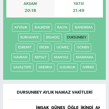
AKŞAM
YATSI
20:18
21:49
AYVALIK
BALIKESİR
BALYA
BANDIRMA
BURHANİYE
BİGADİÇ
DURSUNBEY
EDREMİT
ERDEK
GÖMEÇ
GÖNEN
HAVRAN
KEPSUT
MANYAS
MARMARA
SAVAŞTEPE
SINDIRGI
SUSURLUK
İVRİNDİ
DURSUNBEY AYLIK NAMAZ VAKITLERI
İMSAK
GÜNEŞ
ÖĞLE
İKINDI
AKŞA