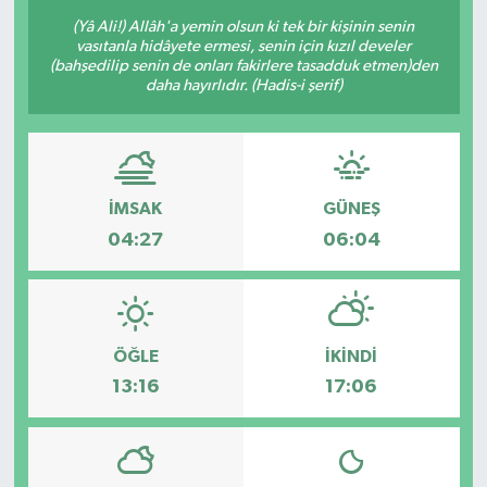
(Yâ Ali!) Allâh'a yemin olsun ki tek bir kişinin senin
Sağlık
vasıtanla hidâyete ermesi, senin için kızıl develer
(bahşedilip senin de onları fakirlere tasadduk etmen)den
daha hayırlıdır. (Hadis-i şerif)
Siyaset
Spor
Türkiye
İMSAK
GÜNEŞ
04:27
06:04
ÖĞLE
İKINDI
13:16
17:06