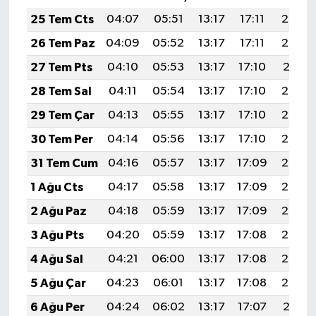
25 Tem Cts
04:07
05:51
13:17
17:11
20:33
26 Tem Paz
04:09
05:52
13:17
17:11
20:32
27 Tem Pts
04:10
05:53
13:17
17:10
20:31
28 Tem Sal
04:11
05:54
13:17
17:10
20:30
29 Tem Çar
04:13
05:55
13:17
17:10
20:29
30 Tem Per
04:14
05:56
13:17
17:10
20:28
31 Tem Cum
04:16
05:57
13:17
17:09
20:27
1 Ağu Cts
04:17
05:58
13:17
17:09
20:26
2 Ağu Paz
04:18
05:59
13:17
17:09
20:25
3 Ağu Pts
04:20
05:59
13:17
17:08
20:24
4 Ağu Sal
04:21
06:00
13:17
17:08
20:23
5 Ağu Çar
04:23
06:01
13:17
17:08
20:22
6 Ağu Per
04:24
06:02
13:17
17:07
20:21