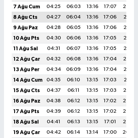
7 Ağu Cum
04:25
06:03
13:16
17:07
20:20
8 Ağu Cts
04:27
06:04
13:16
17:06
20:18
9 Ağu Paz
04:28
06:05
13:16
17:06
20:17
10 Ağu Pts
04:30
06:06
13:16
17:05
20:16
11 Ağu Sal
04:31
06:07
13:16
17:05
20:15
12 Ağu Çar
04:32
06:08
13:16
17:04
20:14
13 Ağu Per
04:34
06:09
13:16
17:04
20:12
14 Ağu Cum
04:35
06:10
13:15
17:03
20:11
15 Ağu Cts
04:37
06:11
13:15
17:03
20:10
16 Ağu Paz
04:38
06:12
13:15
17:02
20:08
17 Ağu Pts
04:39
06:12
13:15
17:02
20:07
18 Ağu Sal
04:41
06:13
13:15
17:01
20:06
19 Ağu Çar
04:42
06:14
13:14
17:00
20:04