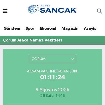
Asayiş
Hava Durumu
Gündem
Spor
Ekonomi
Magazin
Asayiş
Bursa
Trafik Durumu
Çorum Alaca Namaz Vakitleri
Dünya
Süper Lig Puan Durumu ve Fikstür
Eğitim
Tüm Manşetler
ÇORUM
Ekonomi
Son Dakika Haberleri
AKŞAM VAKTINE KALAN SÜRE
01:11:24
Genel
Haber Arşivi
9 Ağustos 2026
Gündem
26 Safer 1448
Magazin