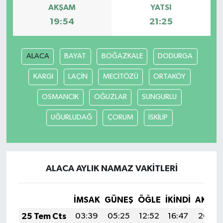
AKŞAM
YATSI
19:54
21:25
ALACA
BAYAT
BOĞAZKALE
DODURGA
KARGI
LAÇİN
MECİTÖZÜ
ORTAKÖY
OSMANCIK
OĞUZLAR
SUNGURLU
UĞURLUDAĞ
ÇORUM
İSKİLİP
ALACA AYLIK NAMAZ VAKITLERI
İMSAK
GÜNEŞ
ÖĞLE
İKINDI
AKŞA
25 Tem Cts
03:39
05:25
12:52
16:47
20:09