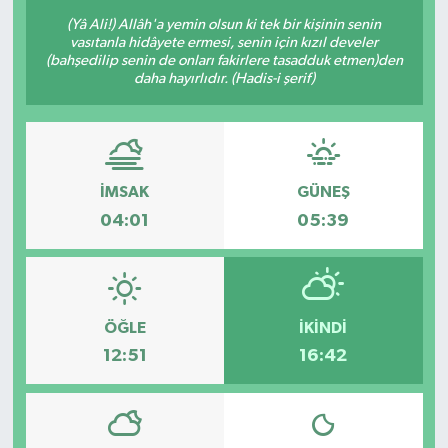
(Yâ Ali!) Allâh'a yemin olsun ki tek bir kişinin senin
Sağlık
vasıtanla hidâyete ermesi, senin için kızıl develer
(bahşedilip senin de onları fakirlere tasadduk etmen)den
daha hayırlıdır. (Hadis-i şerif)
Siyaset
Spor
Türkiye
İMSAK
GÜNEŞ
04:01
05:39
ÖĞLE
İKINDI
12:51
16:42