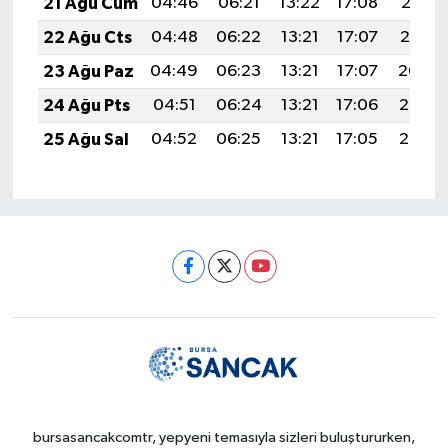
21 Ağu Cum
04:46
06:21
13:22
17:08
20:12
22 Ağu Cts
04:48
06:22
13:21
17:07
20:10
23 Ağu Paz
04:49
06:23
13:21
17:07
20:09
24 Ağu Pts
04:51
06:24
13:21
17:06
20:07
25 Ağu Sal
04:52
06:25
13:21
17:05
20:06
bursasancakcomtr, yepyeni temasıyla sizleri buluştururken,