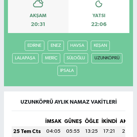
AKŞAM
YATSI
20:31
22:06
EDİRNE
ENEZ
HAVSA
KEŞAN
LALAPAŞA
MERİÇ
SÜLOĞLU
UZUNKÖPRÜ
İPSALA
UZUNKÖPRÜ AYLIK NAMAZ VAKITLERI
İMSAK
GÜNEŞ
ÖĞLE
İKINDI
AKŞA
25 Tem Cts
04:05
05:55
13:25
17:21
20:45