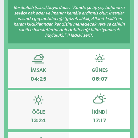
Resûlullah (s.a.v.) buyurdular: "Kimde şu üç şey bulunursa
Sağlık
sevâbı hak eder ve imanını kemâle erdirmiş olur: İnsanlar
arasında geçinebileceği (güzel) ahlâk, Allâhü Teâlâ'nın
haram kıldıklarından kendisini menedecek verâ ve cahilin
Siyaset
cahilce hareketlerini defedebileceği hilim (yumuşak
huyluluk)." (Hadis-i şerif)
Spor
Türkiye
İMSAK
GÜNEŞ
04:25
06:07
ÖĞLE
İKINDI
13:24
17:17