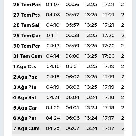
26 Tem Paz
04:07
05:56
13:25
17:21
20:44
27 Tem Pts
04:08
05:57
13:25
17:21
20:43
28 Tem Sal
04:10
05:57
13:25
17:21
20:42
29 Tem Çar
04:11
05:58
13:25
17:20
20:41
30 Tem Per
04:13
05:59
13:25
17:20
20:40
31 Tem Cum
04:14
06:00
13:25
17:20
20:39
1 Ağu Cts
04:16
06:01
13:25
17:19
20:38
2 Ağu Paz
04:18
06:02
13:25
17:19
20:37
3 Ağu Pts
04:19
06:03
13:25
17:19
20:36
4 Ağu Sal
04:21
06:04
13:24
17:18
20:35
5 Ağu Çar
04:22
06:05
13:24
17:18
20:34
6 Ağu Per
04:24
06:06
13:24
17:17
20:32
7 Ağu Cum
04:25
06:07
13:24
17:17
20:31