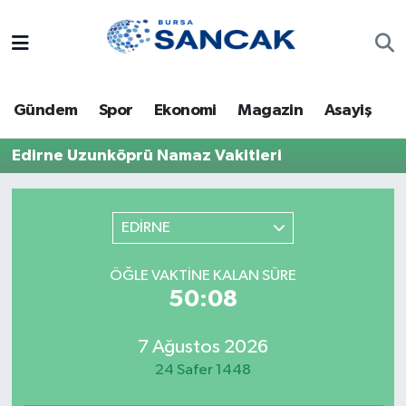
Asayiş
Hava Durumu
Gündem
Spor
Ekonomi
Magazin
Asayiş
Bursa
Trafik Durumu
Edirne Uzunköprü Namaz Vakitleri
Dünya
Süper Lig Puan Durumu ve Fikstür
Eğitim
Tüm Manşetler
EDİRNE
Ekonomi
Son Dakika Haberleri
ÖĞLE VAKTINE KALAN SÜRE
50:08
Genel
Haber Arşivi
7 Ağustos 2026
Gündem
24 Safer 1448
Magazin