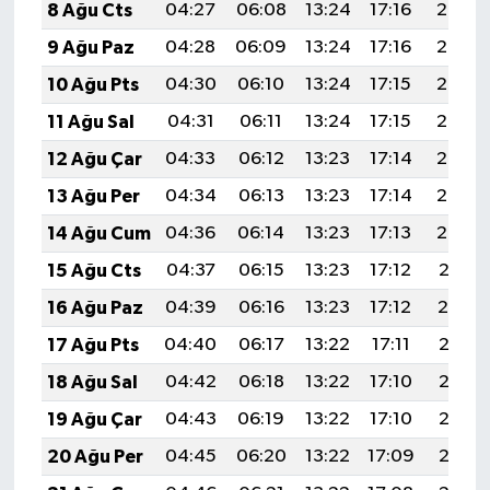
8 Ağu Cts
04:27
06:08
13:24
17:16
20:30
9 Ağu Paz
04:28
06:09
13:24
17:16
20:29
10 Ağu Pts
04:30
06:10
13:24
17:15
20:27
11 Ağu Sal
04:31
06:11
13:24
17:15
20:26
12 Ağu Çar
04:33
06:12
13:23
17:14
20:25
13 Ağu Per
04:34
06:13
13:23
17:14
20:23
14 Ağu Cum
04:36
06:14
13:23
17:13
20:22
15 Ağu Cts
04:37
06:15
13:23
17:12
20:21
16 Ağu Paz
04:39
06:16
13:23
17:12
20:19
17 Ağu Pts
04:40
06:17
13:22
17:11
20:18
18 Ağu Sal
04:42
06:18
13:22
17:10
20:16
19 Ağu Çar
04:43
06:19
13:22
17:10
20:15
20 Ağu Per
04:45
06:20
13:22
17:09
20:13