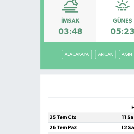
Sağlık
İMSAK
GÜNEŞ
Siyaset
03:48
05:2
Spor
ALACAKAYA
ARICAK
AĞIN
Türkiye
H
25 Tem Cts
11 S
26 Tem Paz
12 S