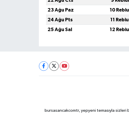
22 Ağu Cts
9 Rebiu
23 Ağu Paz
10 Rebi
24 Ağu Pts
11 Rebi
25 Ağu Sal
12 Rebi
bursasancakcomtr, yepyeni temasıyla sizleri b