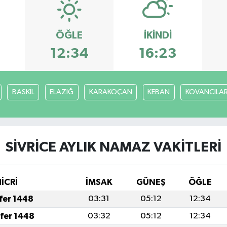
ÖĞLE
İKINDI
3
12:34
16:23
BASKİL
ELAZIĞ
KARAKOÇAN
KEBAN
KOVANCILA
SİVRİCE AYLIK NAMAZ VAKITLERI
İCRİ
İMSAK
GÜNEŞ
ÖĞLE
afer 1448
03:31
05:12
12:34
afer 1448
03:32
05:12
12:34