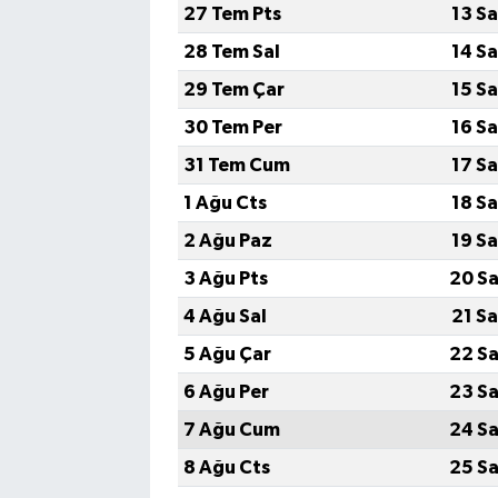
27 Tem Pts
13 S
28 Tem Sal
14 S
29 Tem Çar
15 S
30 Tem Per
16 S
31 Tem Cum
17 S
1 Ağu Cts
18 S
2 Ağu Paz
19 S
3 Ağu Pts
20 Sa
4 Ağu Sal
21 S
5 Ağu Çar
22 Sa
6 Ağu Per
23 Sa
7 Ağu Cum
24 Sa
8 Ağu Cts
25 Sa