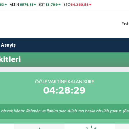
63
6574.81
13.799
64.360,53
ALTIN
BİST
BTC
Fot
Asayiş
itleri
ÖĞLE VAKTINE KALAN SÜRE
04:28:28
, bir tek ilâhtır. Rahmân ve Rahîm olan Allah'tan başka bir ilâh yoktur. (B