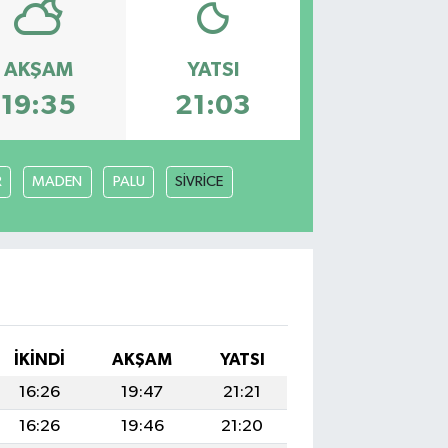
AKŞAM
YATSI
19:35
21:03
R
MADEN
PALU
SİVRİCE
İKINDI
AKŞAM
YATSI
16:26
19:47
21:21
16:26
19:46
21:20