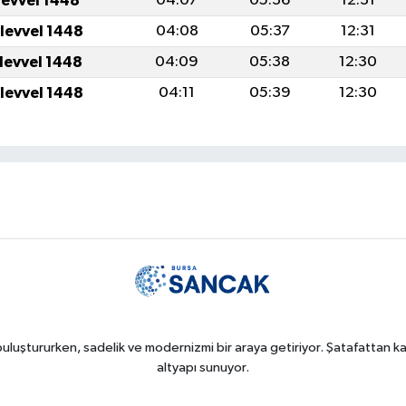
levvel 1448
04:07
05:36
12:31
ulevvel 1448
04:08
05:37
12:31
ulevvel 1448
04:09
05:38
12:30
ulevvel 1448
04:11
05:39
12:30
uluştururken, sadelik ve modernizmi bir araya getiriyor. Şatafattan kaç
altyapı sunuyor.