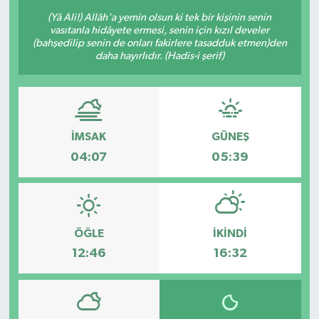
(Yâ Ali!) Allâh'a yemin olsun ki tek bir kişinin senin
Sağlık
vasıtanla hidâyete ermesi, senin için kızıl develer
(bahşedilip senin de onları fakirlere tasadduk etmen)den
daha hayırlıdır. (Hadis-i şerif)
Siyaset
Spor
Türkiye
İMSAK
GÜNEŞ
04:07
05:39
ÖĞLE
İKINDI
12:46
16:32