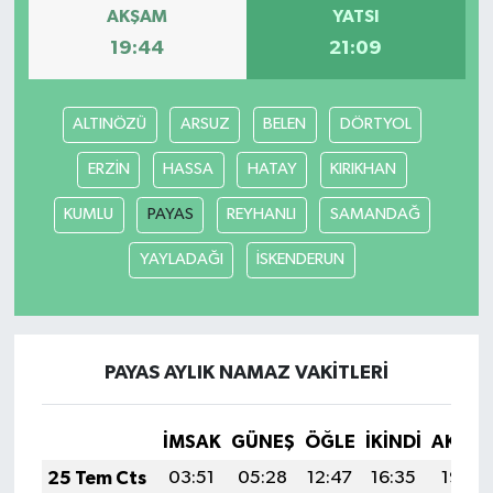
AKŞAM
YATSI
19:44
21:09
ALTINÖZÜ
ARSUZ
BELEN
DÖRTYOL
ERZİN
HASSA
HATAY
KIRIKHAN
KUMLU
PAYAS
REYHANLI
SAMANDAĞ
YAYLADAĞI
İSKENDERUN
PAYAS AYLIK NAMAZ VAKITLERI
İMSAK
GÜNEŞ
ÖĞLE
İKINDI
AKŞA
25 Tem Cts
03:51
05:28
12:47
16:35
19:55