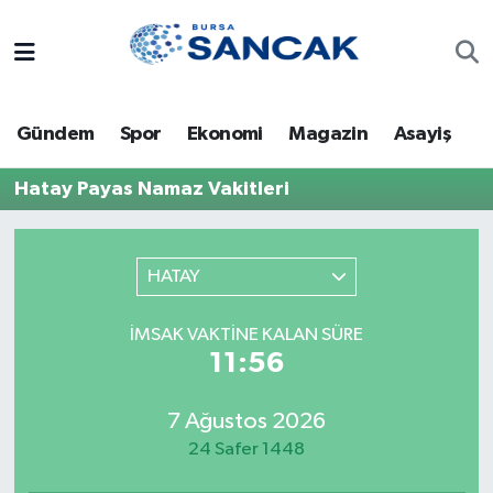
Asayiş
Hava Durumu
Gündem
Spor
Ekonomi
Magazin
Asayiş
Bursa
Trafik Durumu
Hatay Payas Namaz Vakitleri
Dünya
Süper Lig Puan Durumu ve Fikstür
Eğitim
Tüm Manşetler
HATAY
Ekonomi
Son Dakika Haberleri
İMSAK VAKTINE KALAN SÜRE
11:56
Genel
Haber Arşivi
7 Ağustos 2026
Gündem
24 Safer 1448
Magazin