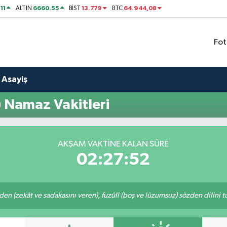
11
6660.55
13.779
64.944,08
ALTIN
BİST
BTC
Fot
Asayiş
 Namaz Vakitleri
AKŞAM VAKTINE KALAN SÜRE
02:27:51
eden (zekât ve sadakasını veren), fuzûlî (boş ve lüzumsuz) sözden dilini 