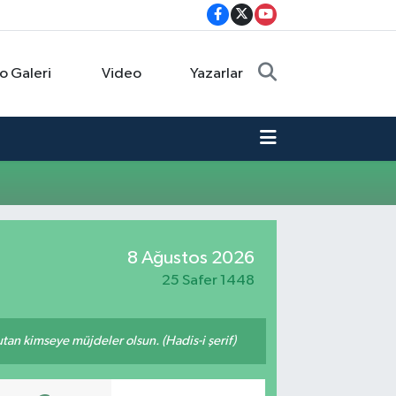
o Galeri
Video
Yazarlar
8 Ağustos 2026
25 Safer 1448
tutan kimseye müjdeler olsun. (Hadis-i şerif)