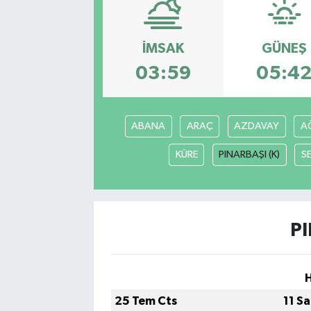
Sağlık
İMSAK
GÜNEŞ
Siyaset
03:59
05:4
Spor
ABANA
ARAÇ
AZDAVAY
AĞ
Türkiye
KÜRE
PINARBAŞI (K)
S
PI
25 Tem Cts
11 S