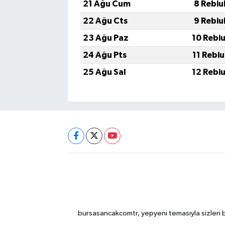
21 Ağu Cum
8 Rebiu
22 Ağu Cts
9 Rebiu
23 Ağu Paz
10 Rebi
24 Ağu Pts
11 Rebi
25 Ağu Sal
12 Rebi
bursasancakcomtr, yepyeni temasıyla sizleri b