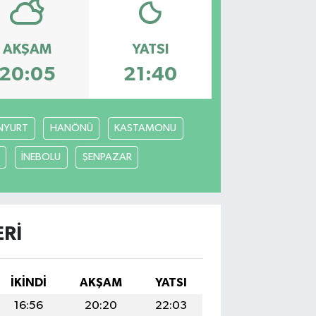
AKŞAM
YATSI
20:05
21:40
NYURT
HANÖNÜ
KASTAMONU
İNEBOLU
ŞENPAZAR
ERI
İKINDI
AKŞAM
YATSI
16:56
20:20
22:03