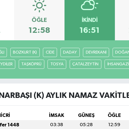
ÖĞLE
İKINDI
2
12:58
16:51
LI
BOZKURT (K)
CİDE
DADAY
DEVREKANİ
DOĞA
EYDİLER
TAŞKÖPRÜ
TOSYA
ÇATALZEYTİN
İHSANGAZİ
NARBAŞI (K) AYLIK NAMAZ VAKITL
HİCRİ
İMSAK
GÜNEŞ
ÖĞLE
afer 1448
03:38
05:28
12:59