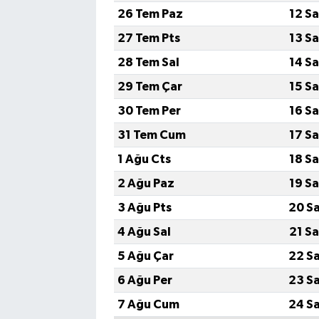
26 Tem Paz
12 S
27 Tem Pts
13 S
28 Tem Sal
14 S
29 Tem Çar
15 S
30 Tem Per
16 S
31 Tem Cum
17 S
1 Ağu Cts
18 S
2 Ağu Paz
19 S
3 Ağu Pts
20 S
4 Ağu Sal
21 S
5 Ağu Çar
22 S
6 Ağu Per
23 S
7 Ağu Cum
24 S