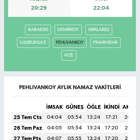
20:29
22:04
BABAESKİ
DEMIRKOY
KIRKLARELİ
LULEBURGAZ
PEHLIVANKOY
PINARHISAR
VIZE
PEHLIVANKOY AYLIK NAMAZ VAKITLERI
İMSAK
GÜNEŞ
ÖĞLE
İKINDI
AKŞA
25 Tem Cts
04:04
05:54
13:24
17:21
20:44
26 Tem Paz
04:05
05:54
13:24
17:20
20:43
27 Tem Pts
04:07
05:55
13:24
17:20
20:42