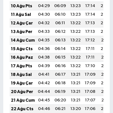
10 Ağu Pts
04:29
06:09
13:23
17:14
20:27
11 Ağu Sal
04:30
06:10
13:23
17:14
20:25
12 Ağu Çar
04:32
06:11
13:22
17:13
20:24
13 Ağu Per
04:33
06:12
13:22
17:13
20:23
14 Ağu Cum
04:35
06:13
13:22
17:12
20:21
15 Ağu Cts
04:36
06:14
13:22
17:11
20:20
16 Ağu Paz
04:38
06:15
13:22
17:11
20:18
17 Ağu Pts
04:39
06:16
13:22
17:10
20:17
18 Ağu Sal
04:41
06:17
13:21
17:09
20:15
19 Ağu Çar
04:42
06:18
13:21
17:09
20:14
20 Ağu Per
04:44
06:19
13:21
17:08
20:13
21 Ağu Cum
04:45
06:20
13:21
17:07
20:11
22 Ağu Cts
04:46
06:21
13:20
17:06
20:10