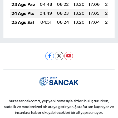
23 Ağu Paz
04:48
06:22
13:20
17:06
20:08
24 Ağu Pts
04:49
06:23
13:20
17:05
20:06
25 Ağu Sal
04:51
06:24
13:20
17:04
20:05
bursasancakcomtr, yepyeni temasıyla sizleri buluştururken,
sadelik ve modernizmi bir araya getiriyor. Şatafattan kaçınıyor ve
insanlara haber okuyabilecekleri bir altyapı sunuyor.