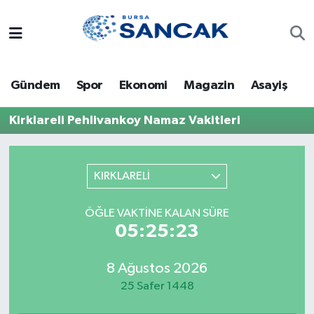
Asayiş
Hava Durumu
Gündem
Spor
Ekonomi
Magazin
Asayiş
Bursa
Trafik Durumu
Kirklareli Pehlivankoy Namaz Vakitleri
Dünya
Süper Lig Puan Durumu ve Fikstür
Eğitim
Tüm Manşetler
KIRKLARELİ
Ekonomi
Son Dakika Haberleri
ÖĞLE VAKTINE KALAN SÜRE
05:25:23
Genel
Haber Arşivi
8 Ağustos 2026
Gündem
25 Safer 1448
Magazin