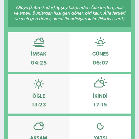
Ölüyü (kabre kadar) üç şey takip eder: Âile fertleri, malı
Sağlık
ve ameli. Bunlardan ikisi geri döner, biri kalır: Âile fertleri
ve malı geri döner, ameli (kendisiyle) kalır. (Hadis-i şerif)
Siyaset
Spor
İMSAK
GÜNEŞ
Türkiye
04:25
06:07
ÖĞLE
İKINDI
13:23
17:15
AKŞAM
YATSI