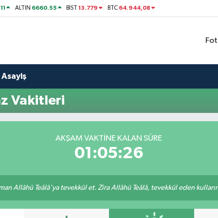
11
6660.55
13.779
64.944,08
ALTIN
BİST
BTC
Fot
Asayiş
 Vakitleri
AKŞAM VAKTINE KALAN SÜRE
01:05:25
an Allâhü Teâlâ'ya tevekkül et. Zira Allâhü Teâlâ, tevekkül eden kullarını