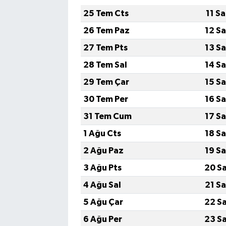
25 Tem Cts
11 S
26 Tem Paz
12 S
27 Tem Pts
13 S
28 Tem Sal
14 S
29 Tem Çar
15 S
30 Tem Per
16 S
31 Tem Cum
17 S
1 Ağu Cts
18 S
2 Ağu Paz
19 S
3 Ağu Pts
20 S
4 Ağu Sal
21 S
5 Ağu Çar
22 S
6 Ağu Per
23 S