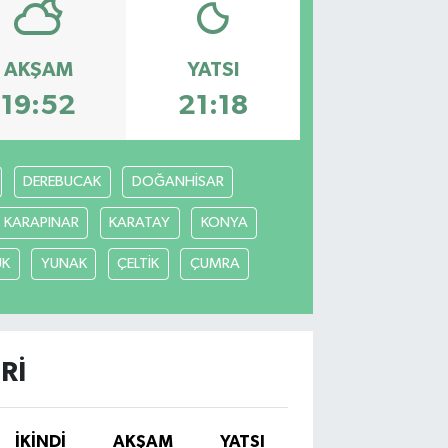
AKŞAM
YATSI
19:52
21:18
DEREBUCAK
DOĞANHİSAR
KARAPINAR
KARATAY
KONYA
ÜK
YUNAK
ÇELTİK
ÇUMRA
RI
İKINDI
AKŞAM
YATSI