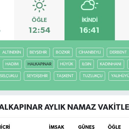
ÖĞLE
İKINDI
6
12:54
16:41
ALTINEKİN
BEYŞEHİR
BOZKIR
CİHANBEYLİ
DERBENT
HADİM
HALKAPINAR
HÜYÜK
ILGIN
KADINHANI
SELÇUKLU
SEYDİŞEHİR
TAŞKENT
TUZLUKÇU
YALIHÜY
ALKAPINAR AYLIK NAMAZ VAKITLE
HİCRİ
İMSAK
GÜNEŞ
ÖĞLE