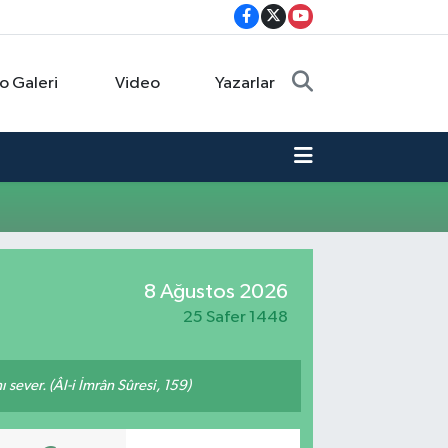
o Galeri
Video
Yazarlar
8 Ağustos 2026
25 Safer 1448
 sever. (Âl-i İmrân Sûresi, 159)