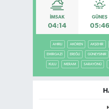
Sağlık
İMSAK
GÜNEŞ
Siyaset
04:14
05:4
Spor
AHIRLI
AKÖREN
AKŞEHİR
Türkiye
EMİRGAZİ
EREĞLİ
GÜNEYSINIR
KULU
MERAM
SARAYÖNÜ
H