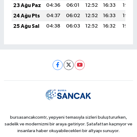
23 Ağu Paz
04:36
06:01
12:52
16:33
19:33
24 Ağu Pts
04:37
06:02
12:52
16:33
19:32
25 Ağu Sal
04:38
06:03
12:52
16:32
19:30
bursasancakcomtr, yepyeni temasıyla sizleri buluştururken,
sadelik ve modernizmi bir araya getiriyor. Şatafattan kaçınıyor ve
insanlara haber okuyabilecekleri bir altyapı sunuyor.