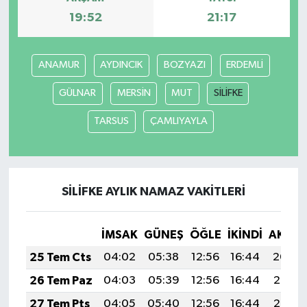
19:52
21:17
ANAMUR
AYDINCIK
BOZYAZI
ERDEMLİ
GÜLNAR
MERSİN
MUT
SİLİFKE
TARSUS
ÇAMLIYAYLA
SİLİFKE AYLIK NAMAZ VAKITLERI
İMSAK
GÜNEŞ
ÖĞLE
İKINDI
AKŞA
25 Tem Cts
04:02
05:38
12:56
16:44
20:04
26 Tem Paz
04:03
05:39
12:56
16:44
20:03
27 Tem Pts
04:05
05:40
12:56
16:44
20:02