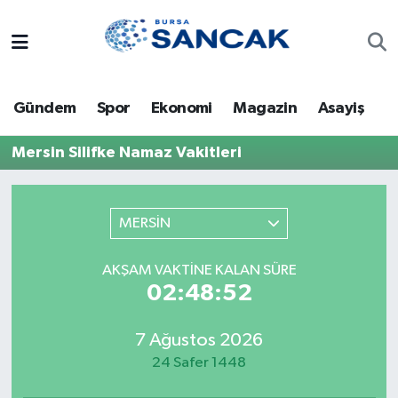
Asayiş
Hava Durumu
Gündem
Spor
Ekonomi
Magazin
Asayiş
Bursa
Trafik Durumu
Mersin Silifke Namaz Vakitleri
Dünya
Süper Lig Puan Durumu ve Fikstür
Eğitim
Tüm Manşetler
MERSİN
Ekonomi
Son Dakika Haberleri
AKŞAM VAKTINE KALAN SÜRE
02:48:52
Genel
Haber Arşivi
7 Ağustos 2026
Gündem
24 Safer 1448
Magazin