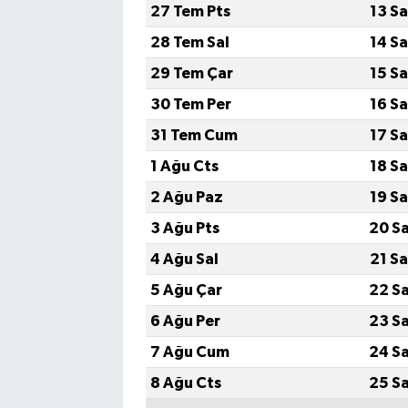
27 Tem Pts
13 S
28 Tem Sal
14 S
29 Tem Çar
15 S
30 Tem Per
16 S
31 Tem Cum
17 S
1 Ağu Cts
18 S
2 Ağu Paz
19 S
3 Ağu Pts
20 S
4 Ağu Sal
21 S
5 Ağu Çar
22 S
6 Ağu Per
23 S
7 Ağu Cum
24 S
8 Ağu Cts
25 S