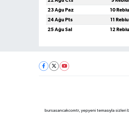
22 Ağu Cts
9 Rebiu
23 Ağu Paz
10 Rebi
24 Ağu Pts
11 Rebi
25 Ağu Sal
12 Rebi
bursasancakcomtr, yepyeni temasıyla sizleri b