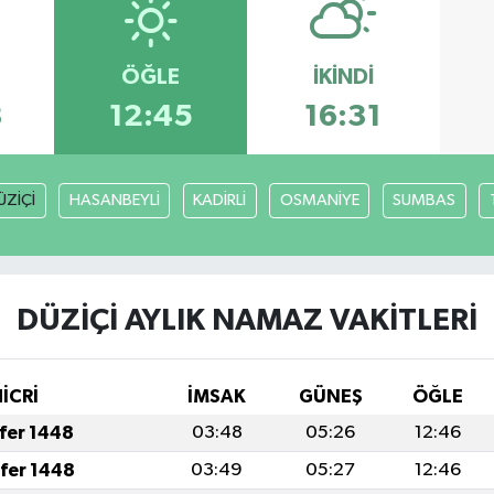
ÖĞLE
İKINDI
8
12:45
16:31
ÜZİÇİ
HASANBEYLİ
KADİRLİ
OSMANİYE
SUMBAS
DÜZİÇİ AYLIK NAMAZ VAKITLERI
HİCRİ
İMSAK
GÜNEŞ
ÖĞLE
afer 1448
03:48
05:26
12:46
afer 1448
03:49
05:27
12:46