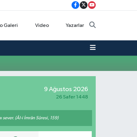
o Galeri
Video
Yazarlar
9 Ağustos 2026
26 Safer 1448
 sever. (Âl-i İmrân Sûresi, 159)