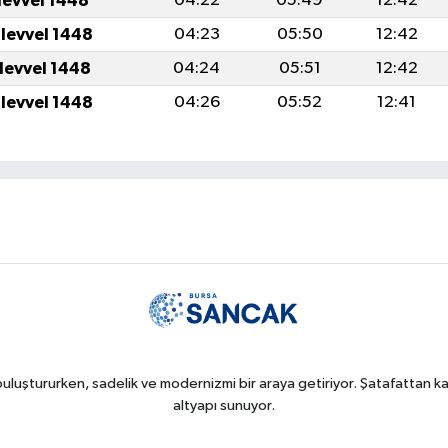
levvel 1448
04:22
05:49
12:42
ulevvel 1448
04:23
05:50
12:42
ulevvel 1448
04:24
05:51
12:42
ulevvel 1448
04:26
05:52
12:41
uluştururken, sadelik ve modernizmi bir araya getiriyor. Şatafattan kaç
altyapı sunuyor.