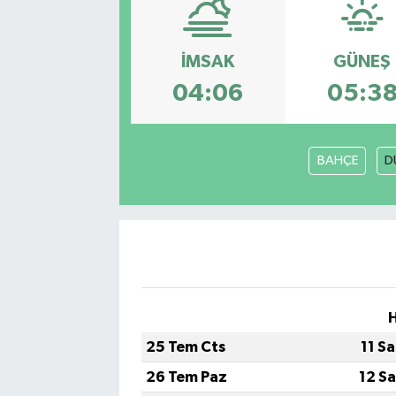
Sağlık
İMSAK
GÜNEŞ
Siyaset
04:06
05:3
Spor
BAHÇE
D
Türkiye
25 Tem Cts
11 S
26 Tem Paz
12 S