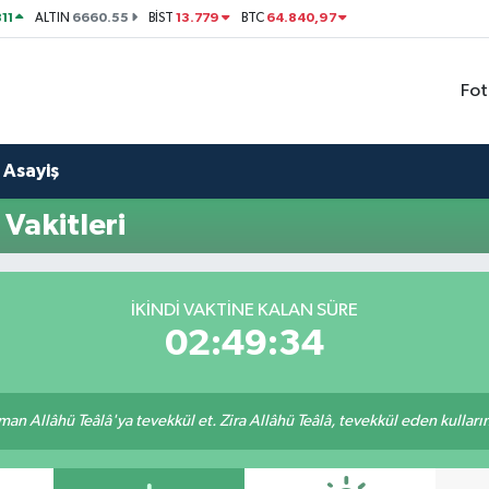
11
6660.55
13.779
64.840,97
ALTIN
BİST
BTC
Fot
Asayiş
Vakitleri
İKINDI VAKTINE KALAN SÜRE
02:49:33
an Allâhü Teâlâ'ya tevekkül et. Zira Allâhü Teâlâ, tevekkül eden kullarını