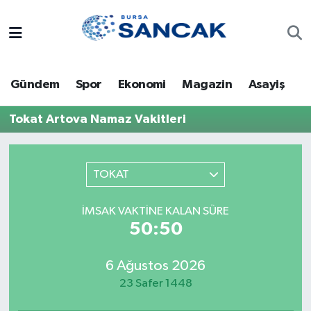
Asayiş
Hava Durumu
Gündem
Spor
Ekonomi
Magazin
Asayiş
Bursa
Trafik Durumu
Tokat Artova Namaz Vakitleri
Dünya
Süper Lig Puan Durumu ve Fikstür
Eğitim
Tüm Manşetler
TOKAT
Ekonomi
Son Dakika Haberleri
İMSAK VAKTINE KALAN SÜRE
50:50
Genel
Haber Arşivi
6 Ağustos 2026
Gündem
23 Safer 1448
Magazin