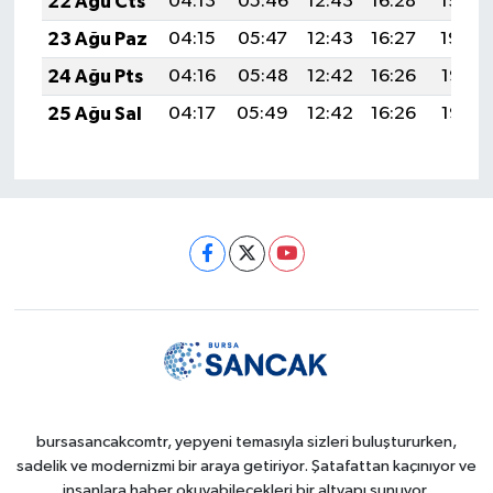
22 Ağu Cts
04:13
05:46
12:43
16:28
19:30
23 Ağu Paz
04:15
05:47
12:43
16:27
19:29
24 Ağu Pts
04:16
05:48
12:42
16:26
19:27
25 Ağu Sal
04:17
05:49
12:42
16:26
19:26
bursasancakcomtr, yepyeni temasıyla sizleri buluştururken,
sadelik ve modernizmi bir araya getiriyor. Şatafattan kaçınıyor ve
insanlara haber okuyabilecekleri bir altyapı sunuyor.