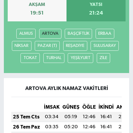
AKŞAM
YATSI
19:51
21:24
ALMUS
ARTOVA
BAŞÇİFTLİK
ERBAA
NİKSAR
PAZAR (T)
REŞADİYE
SULUSARAY
TOKAT
TURHAL
YEŞİLYURT
ZİLE
ARTOVA AYLIK NAMAZ VAKITLERI
İMSAK
GÜNEŞ
ÖĞLE
İKINDI
AKŞA
25 Tem Cts
03:34
05:19
12:46
16:41
20:03
26 Tem Paz
03:35
05:20
12:46
16:41
20:03