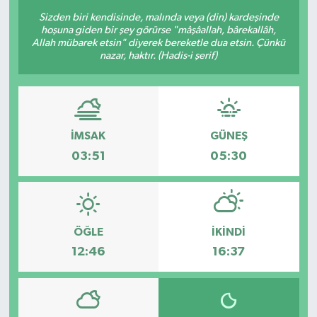
Sizden biri kendisinde, malında veya (din) kardeşinde
Sağlık
hoşuna giden bir şey görürse "mâşâallah, bârekallâh,
Allah mübarek etsin" diyerek bereketle dua etsin. Çünkü
nazar, haktır. (Hadis-i şerif)
Siyaset
Spor
Türkiye
İMSAK
GÜNEŞ
03:51
05:30
ÖĞLE
İKINDI
12:46
16:37