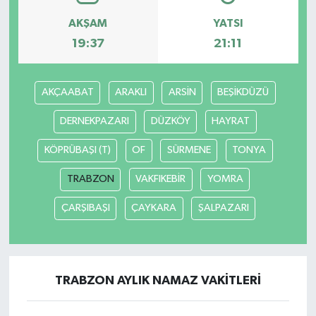
AKŞAM
YATSI
19:37
21:11
AKÇAABAT
ARAKLI
ARSİN
BEŞİKDÜZÜ
DERNEKPAZARI
DÜZKÖY
HAYRAT
KÖPRÜBAŞI (T)
OF
SÜRMENE
TONYA
TRABZON
VAKFIKEBİR
YOMRA
ÇARŞIBAŞI
ÇAYKARA
ŞALPAZARI
TRABZON AYLIK NAMAZ VAKITLERI