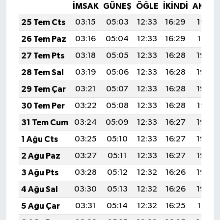
İMSAK
GÜNEŞ
ÖĞLE
İKINDI
AKŞA
25 Tem Cts
03:15
05:03
12:33
16:29
19:52
26 Tem Paz
03:16
05:04
12:33
16:29
19:51
27 Tem Pts
03:18
05:05
12:33
16:28
19:50
28 Tem Sal
03:19
05:06
12:33
16:28
19:49
29 Tem Çar
03:21
05:07
12:33
16:28
19:48
30 Tem Per
03:22
05:08
12:33
16:28
19:47
31 Tem Cum
03:24
05:09
12:33
16:27
19:46
1 Ağu Cts
03:25
05:10
12:33
16:27
19:45
2 Ağu Paz
03:27
05:11
12:33
16:27
19:44
3 Ağu Pts
03:28
05:12
12:32
16:26
19:43
4 Ağu Sal
03:30
05:13
12:32
16:26
19:42
5 Ağu Çar
03:31
05:14
12:32
16:25
19:41