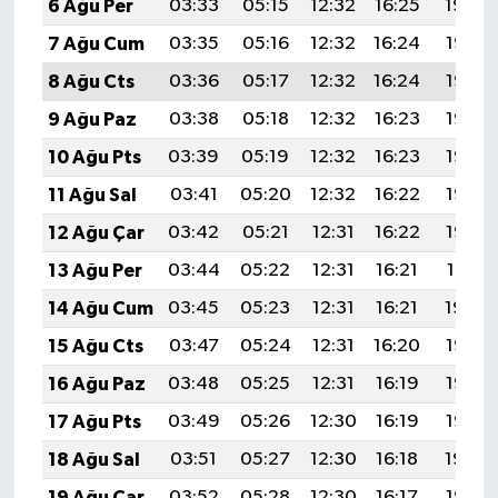
6 Ağu Per
03:33
05:15
12:32
16:25
19:40
7 Ağu Cum
03:35
05:16
12:32
16:24
19:38
8 Ağu Cts
03:36
05:17
12:32
16:24
19:37
9 Ağu Paz
03:38
05:18
12:32
16:23
19:36
10 Ağu Pts
03:39
05:19
12:32
16:23
19:35
11 Ağu Sal
03:41
05:20
12:32
16:22
19:33
12 Ağu Çar
03:42
05:21
12:31
16:22
19:32
13 Ağu Per
03:44
05:22
12:31
16:21
19:31
14 Ağu Cum
03:45
05:23
12:31
16:21
19:29
15 Ağu Cts
03:47
05:24
12:31
16:20
19:28
16 Ağu Paz
03:48
05:25
12:31
16:19
19:27
17 Ağu Pts
03:49
05:26
12:30
16:19
19:25
18 Ağu Sal
03:51
05:27
12:30
16:18
19:24
19 Ağu Çar
03:52
05:28
12:30
16:17
19:22