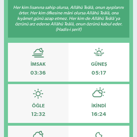
Her kim lisanına sahip olursa, Allâhü Teâlâ, onun ayıplarını
Sağlık
örter. Her kim öfkesine mâni olursa Allâhü Teâlâ, ona
kıyâmet günü azap etmez. Her kim de Allâhü Teâlâ'ya
özrünü arz ederse Allâhü Teâlâ, onun özrünü kabul eder.
Siyaset
(Hadis-i şerif)
Spor
Türkiye
İMSAK
GÜNEŞ
03:36
05:17
ÖĞLE
İKINDI
12:32
16:24