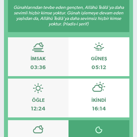
Günahlarından tevbe eden gençten, Allâhü Teâlâ'ya daha
Sağlık
sevimli hiçbir kimse yoktur. Günah işlemeye devam eden
yaşlıdan da, Allâhü Teâlâ'ya daha sevimsiz hiçbir kimse
yoktur. (Hadis-i şerif)
Siyaset
Spor
Türkiye
İMSAK
GÜNEŞ
03:36
05:12
ÖĞLE
İKINDI
12:24
16:14