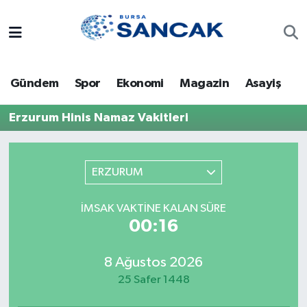
Asayiş
Hava Durumu
Gündem
Spor
Ekonomi
Magazin
Asayiş
Bursa
Trafik Durumu
Erzurum Hinis Namaz Vakitleri
Dünya
Süper Lig Puan Durumu ve Fikstür
Eğitim
Tüm Manşetler
ERZURUM
Ekonomi
Son Dakika Haberleri
İMSAK VAKTINE KALAN SÜRE
00:16
Genel
Haber Arşivi
8 Ağustos 2026
Gündem
25 Safer 1448
Magazin