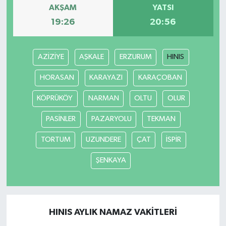
AKŞAM
YATSI
19:26
20:56
AZİZİYE
AŞKALE
ERZURUM
HINIS
HORASAN
KARAYAZI
KARAÇOBAN
KÖPRÜKÖY
NARMAN
OLTU
OLUR
PASİNLER
PAZARYOLU
TEKMAN
TORTUM
UZUNDERE
ÇAT
İSPİR
ŞENKAYA
HINIS AYLIK NAMAZ VAKITLERI