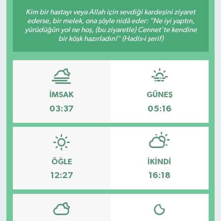
Kim bir hastayı veya Allah için sevdiği kardeşini ziyaret
Sağlık
ederse, bir melek, ona şöyle nidâ eder: "Ne iyi yaptın,
yürüdüğün yol ne hoş, (bu ziyaretle) Cennet'te kendine
bir köşk hazırladın!" (Hadis-i şerif)
Siyaset
Spor
Türkiye
İMSAK
GÜNEŞ
03:37
05:16
ÖĞLE
İKINDI
12:27
16:18