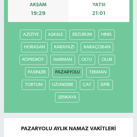
AKŞAM
YATSI
19:29
21:01
AZİZİYE
AŞKALE
ERZURUM
HINIS
HORASAN
KARAYAZI
KARAÇOBAN
KÖPRÜKÖY
NARMAN
OLTU
OLUR
PASİNLER
PAZARYOLU
TEKMAN
TORTUM
UZUNDERE
ÇAT
İSPİR
ŞENKAYA
PAZARYOLU AYLIK NAMAZ VAKITLERI