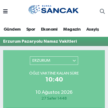
Asayiş
Hava Durumu
Gündem
Spor
Ekonomi
Magazin
Asayiş
Bursa
Trafik Durumu
Erzurum Pazaryolu Namaz Vakitleri
Dünya
Süper Lig Puan Durumu ve Fikstür
Eğitim
Tüm Manşetler
ERZURUM
Ekonomi
Son Dakika Haberleri
ÖĞLE VAKTINE KALAN SÜRE
10:40
Genel
Haber Arşivi
10 Ağustos 2026
Gündem
27 Safer 1448
Magazin