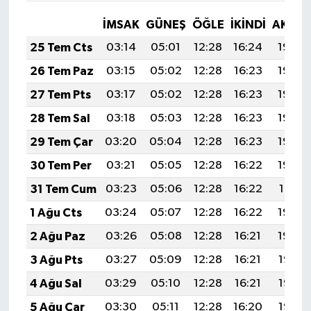
İMSAK
GÜNEŞ
ÖĞLE
İKINDI
AKŞA
25 Tem Cts
03:14
05:01
12:28
16:24
19:46
26 Tem Paz
03:15
05:02
12:28
16:23
19:45
27 Tem Pts
03:17
05:02
12:28
16:23
19:45
28 Tem Sal
03:18
05:03
12:28
16:23
19:44
29 Tem Çar
03:20
05:04
12:28
16:23
19:43
30 Tem Per
03:21
05:05
12:28
16:22
19:42
31 Tem Cum
03:23
05:06
12:28
16:22
19:41
1 Ağu Cts
03:24
05:07
12:28
16:22
19:40
2 Ağu Paz
03:26
05:08
12:28
16:21
19:39
3 Ağu Pts
03:27
05:09
12:28
16:21
19:37
4 Ağu Sal
03:29
05:10
12:28
16:21
19:36
5 Ağu Çar
03:30
05:11
12:28
16:20
19:35