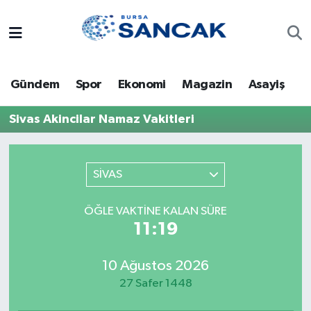
Asayiş
Hava Durumu
Gündem
Spor
Ekonomi
Magazin
Asayiş
Bursa
Trafik Durumu
Sivas Akincilar Namaz Vakitleri
Dünya
Süper Lig Puan Durumu ve Fikstür
Eğitim
Tüm Manşetler
SİVAS
Ekonomi
Son Dakika Haberleri
ÖĞLE VAKTINE KALAN SÜRE
11:19
Genel
Haber Arşivi
10 Ağustos 2026
Gündem
27 Safer 1448
Magazin