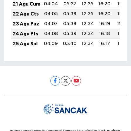
21 Ağu Cum
04:04
05:37
12:35
16:20
19:23
22 Ağu Cts
04:05
05:38
12:35
16:20
19:22
23 Ağu Paz
04:07
05:38
12:34
16:19
19:20
24 Ağu Pts
04:08
05:39
12:34
16:18
19:19
25 Ağu Sal
04:09
05:40
12:34
16:17
19:17
bursasancakcomtr, yepyeni temasıyla sizleri buluştururken,