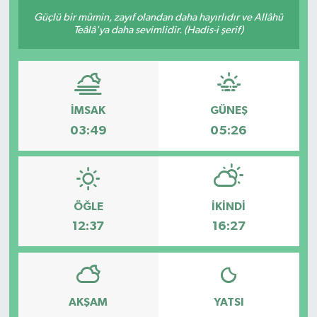
Güçlü bir mümin, zayıf olandan daha hayırlıdır ve Allâhü
Sağlık
Teâlâ'ya daha sevimlidir. (Hadis-i şerif)
Siyaset
Spor
İMSAK
GÜNEŞ
03:49
05:26
Türkiye
ÖĞLE
İKINDI
12:37
16:27
AKŞAM
YATSI