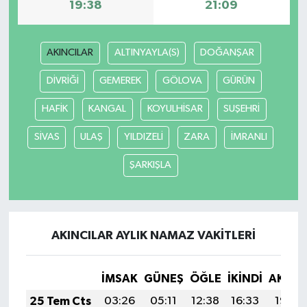
19:38
21:09
AKINCILAR
ALTINYAYLA(S)
DOĞANŞAR
DİVRİĞİ
GEMEREK
GÖLOVA
GÜRÜN
HAFİK
KANGAL
KOYULHİSAR
SUŞEHRİ
SİVAS
ULAŞ
YILDIZELİ
ZARA
İMRANLI
ŞARKIŞLA
AKINCILAR AYLIK NAMAZ VAKITLERI
İMSAK
GÜNEŞ
ÖĞLE
İKINDI
AKŞA
25 Tem Cts
03:26
05:11
12:38
16:33
19:55