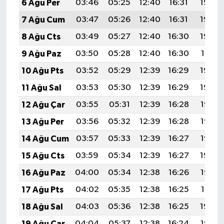
6 Ağu Per
03:46
05:25
12:40
16:31
19:45
7 Ağu Cum
03:47
05:26
12:40
16:31
19:44
8 Ağu Cts
03:49
05:27
12:40
16:30
19:43
9 Ağu Paz
03:50
05:28
12:40
16:30
19:41
10 Ağu Pts
03:52
05:29
12:39
16:29
19:40
11 Ağu Sal
03:53
05:30
12:39
16:29
19:39
12 Ağu Çar
03:55
05:31
12:39
16:28
19:38
13 Ağu Per
03:56
05:32
12:39
16:28
19:36
14 Ağu Cum
03:57
05:33
12:39
16:27
19:35
15 Ağu Cts
03:59
05:34
12:39
16:27
19:34
16 Ağu Paz
04:00
05:34
12:38
16:26
19:32
17 Ağu Pts
04:02
05:35
12:38
16:25
19:31
18 Ağu Sal
04:03
05:36
12:38
16:25
19:30
19 Ağu Çar
04:04
05:37
12:38
16:24
19:28