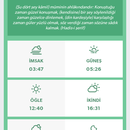
(Şu dört şey kâmil) müminin ahlâkındandır: Konuştuğu
Sağlık
zaman güzel konuşmak, (kendisine) bir şey söylenildiği
zaman güzelce dinlemek, (din kardeşiyle) karşılaştığı
zaman güler yüzlü olmak, söz verdiği zaman sözüne sâdık
Siyaset
kalmak. (Hadis-i şerif)
Spor
Türkiye
İMSAK
GÜNEŞ
03:47
05:26
ÖĞLE
İKINDI
12:40
16:31