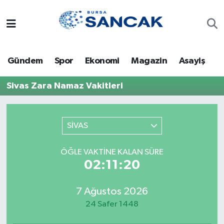
Asayiş
Hava Durumu
Gündem
Spor
Ekonomi
Magazin
Asayiş
Bursa
Trafik Durumu
Sivas Zara Namaz Vakitleri
Dünya
Süper Lig Puan Durumu ve Fikstür
Eğitim
Tüm Manşetler
SİVAS
Ekonomi
Son Dakika Haberleri
ÖĞLE VAKTINE KALAN SÜRE
02:11:20
Genel
Haber Arşivi
7 Ağustos 2026
Gündem
24 Safer 1448
Magazin